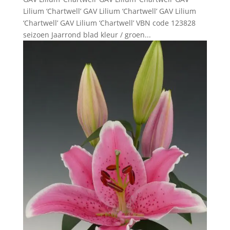
Lilium ‘Chartwell’ GAV Lilium ‘Chartwell’ GAV Lilium
‘Chartwell’ GAV Lilium ‘Chartwell’ VBN code 123828
seizoen Jaarrond blad kleur / groen...