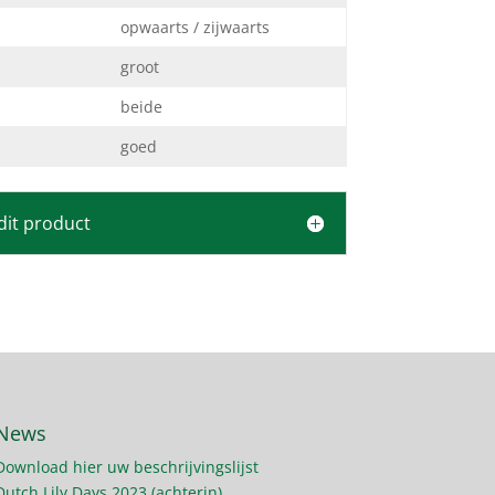
opwaarts / zijwaarts
groot
beide
goed
dit product
News
Download hier uw beschrijvingslijst
Dutch Lily Days 2023 (achterin)