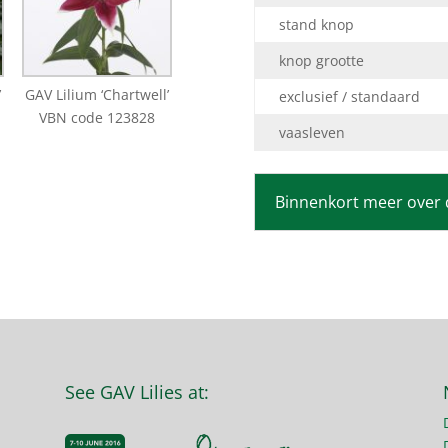
stand knop
knop grootte
’
GAV Lilium ‘Chartwell’
exclusief / standaard
VBN code 123828
vaasleven
Binnenkort meer over 
See GAV Lilies at: