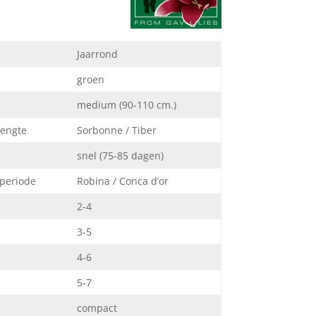
Jaarrond
groen
medium (90-110 cm.)
lengte
Sorbonne / Tiber
snel (75-85 dagen)
 periode
Robina / Conca d’or
2-4
3-5
4-6
5-7
compact