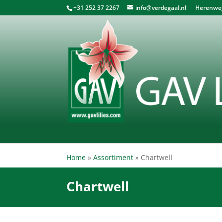
+31 252 37 2267
info@verdegaal.nl
Herenweg 
Home
»
Assortiment
»
Chartwell
Chartwell