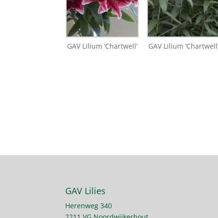
GAV Lilium ‘Chartwell’
GAV Lilium ‘Chartwell
GAV Lilies
Herenweg 340
2211 VG Noordwijkerhout