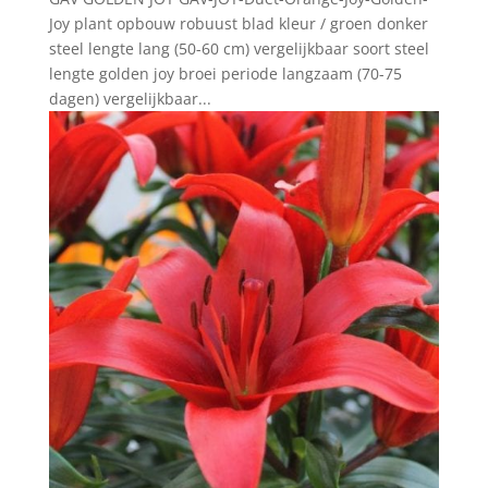
Joy plant opbouw robuust blad kleur / groen donker
steel lengte lang (50-60 cm) vergelijkbaar soort steel
lengte golden joy broei periode langzaam (70-75
dagen) vergelijkbaar...