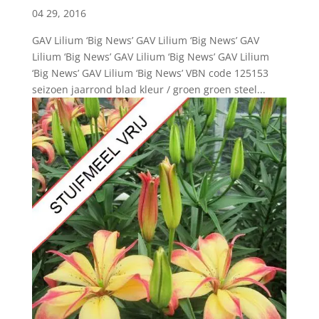
04 29, 2016
GAV Lilium ‘Big News’ GAV Lilium ‘Big News’ GAV
Lilium ‘Big News’ GAV Lilium ‘Big News’ GAV Lilium
‘Big News’ GAV Lilium ‘Big News’ VBN code 125153
seizoen jaarrond blad kleur / groen groen steel...