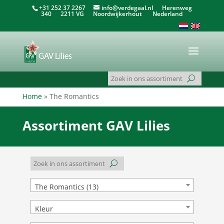
+31 252 37 2267
info@verdegaal.nl
Herenweg
340 2211 VG Noordwijkerhout Nederland
Home
»
The Romantics
Assortiment GAV Lilies
The Romantics (13)
Kleur