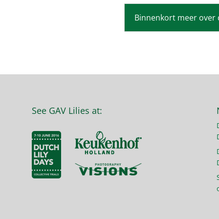
Binnenkort meer over 
See GAV Lilies at: