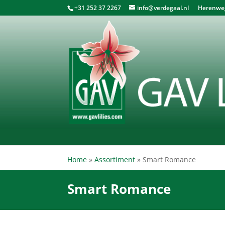
+31 252 37 2267
info@verdegaal.nl
Herenweg 
Home
»
Assortiment
»
Smart Romance
Smart Romance