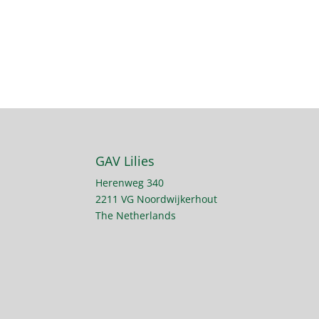
GAV Lilies
Herenweg 340
2211 VG Noordwijkerhout
The Netherlands