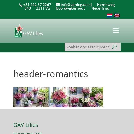
+31 252 37 2267
info@verdegaal.nl
Herenweg
340 2211 VG Noordwijkerhout Nederland
header-romantics
GAV Lilies
Herenweg 340