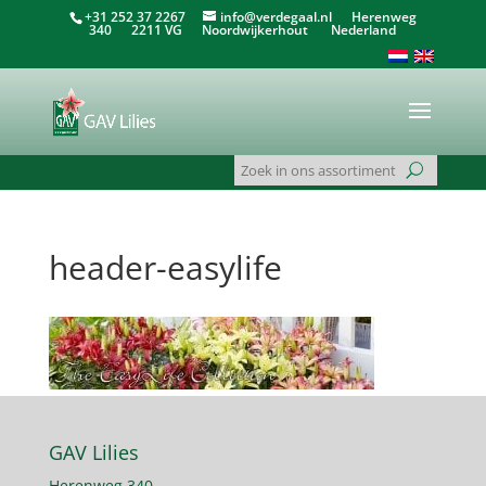
+31 252 37 2267
info@verdegaal.nl
Herenweg
340 2211 VG Noordwijkerhout Nederland
header-easylife
GAV Lilies
Herenweg 340