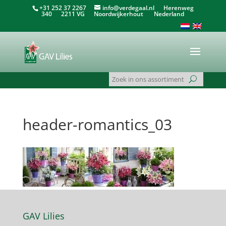
+31 252 37 2267
info@verdegaal.nl
Herenweg
340 2211 VG Noordwijkerhout Nederland
header-romantics_03
GAV Lilies