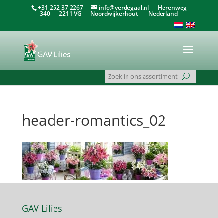
+31 252 37 2267
info@verdegaal.nl
Herenweg
340 2211 VG Noordwijkerhout Nederland
header-romantics_02
GAV Lilies