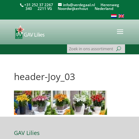
+31 252 37 2267
info@verdegaal.nl
Herenweg
340 2211 VG Noordwijkerhout Nederland
header-Joy_03
GAV Lilies