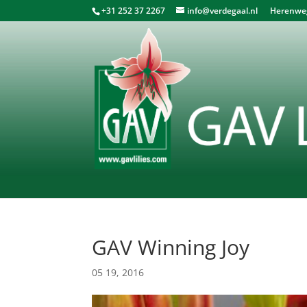
+31 252 37 2267
info@verdegaal.nl
Herenweg 
GAV Winning Joy
05 19, 2016