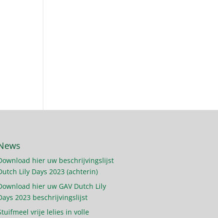
News
Download hier uw beschrijvingslijst
Dutch Lily Days 2023 (achterin)
Download hier uw GAV Dutch Lily
Days 2023 beschrijvingslijst
Stuifmeel vrije lelies in volle