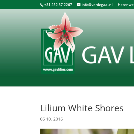
+31 252 37 2267
info@verdegaal.nl
Herenweg 
Lilium White Shores
06 10, 2016