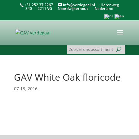
+31 252 37 2267
info@verdegaal.nl
Herenweg
340 2211 VG Noordwijkerhout Nederland
GAV White Oak floricode
07 13, 2016