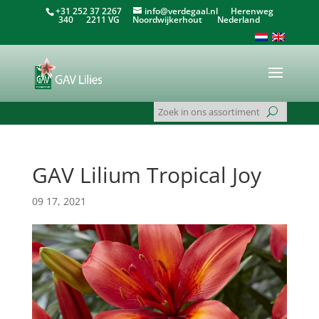
+31 252 37 2267
info@verdegaal.nl
Herenweg
340 2211 VG Noordwijkerhout Nederland
GAV Lilium Tropical Joy
09 17, 2021