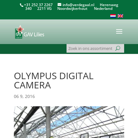
+31 252 37 2267
info@verdegaal.nl
Herenweg
340 2211 VG Noordwijkerhout Nederland
OLYMPUS DIGITAL
CAMERA
06 9, 2016