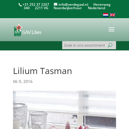
+31 252 37 2267
info@verdegaal.nl
Herenweg
340 2211 VG Noordwijkerhout Nederland
Lilium Tasman
06 9, 2016