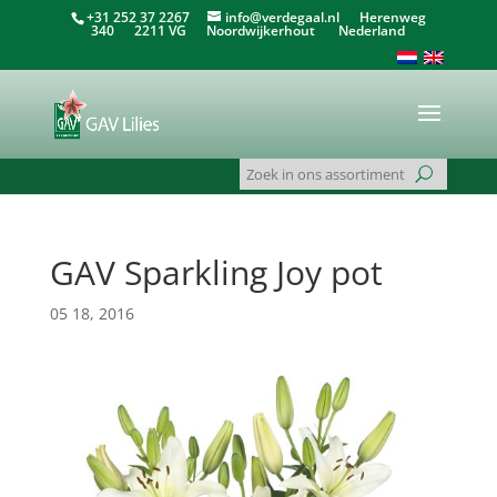
+31 252 37 2267
info@verdegaal.nl
Herenweg
340 2211 VG Noordwijkerhout Nederland
GAV Sparkling Joy pot
05 18, 2016