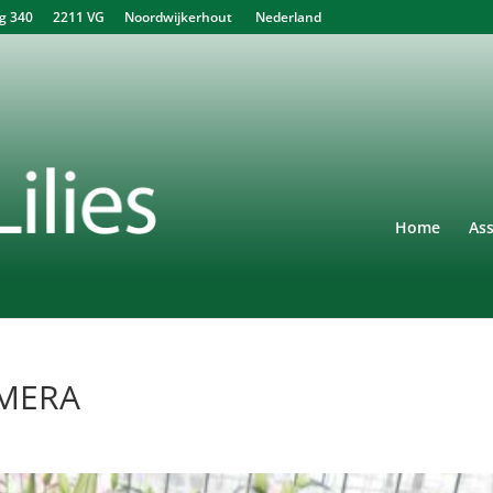
340 2211 VG Noordwijkerhout Nederland
Home
As
AMERA