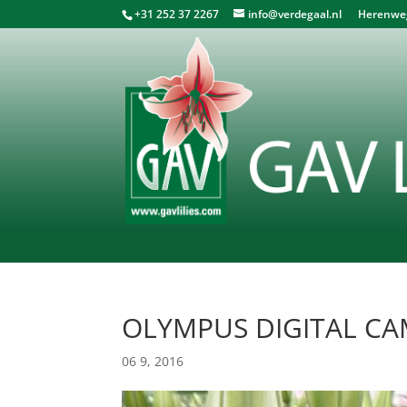
+31 252 37 2267
info@verdegaal.nl
Herenweg 
OLYMPUS DIGITAL C
06 9, 2016