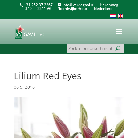
+31 252 37 2267
info@verdegaal.nl
Herenweg
340 2211 VG Noordwijkerhout Nederland
Lilium Red Eyes
06 9, 2016