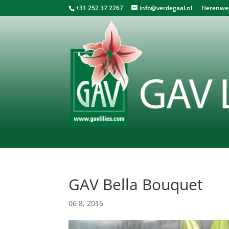
+31 252 37 2267
info@verdegaal.nl
Herenweg 
GAV Bella Bouquet
06 8, 2016