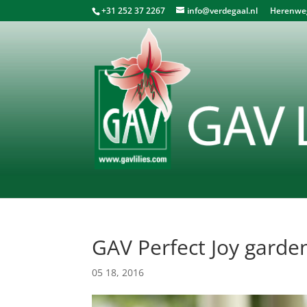
+31 252 37 2267
info@verdegaal.nl
Herenweg 
GAV Perfect Joy garde
05 18, 2016