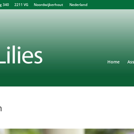
340 2211 VG Noordwijkerhout Nederland
Home
As
n