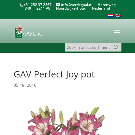
+31 252 37 2267
info@verdegaal.nl
Herenweg
340 2211 VG Noordwijkerhout Nederland
GAV Perfect Joy pot
05 18, 2016