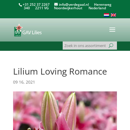
+31 252 37 2267
info@verdegaal.nl
Herenweg
340 2211 VG Noordwijkerhout Nederland
Lilium Loving Romance
09 16, 2021