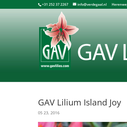
+31 252 37 2267
info@verdegaal.nl
Herenweg 
GAV Lilium Island Joy
05 23, 2016