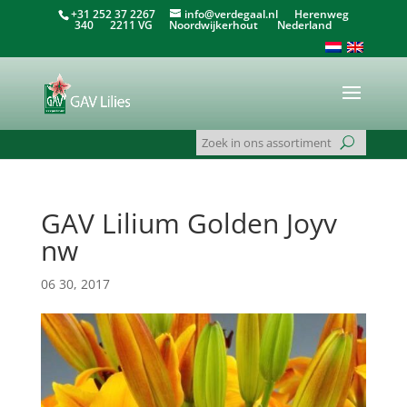
+31 252 37 2267
info@verdegaal.nl
Herenweg
340 2211 VG Noordwijkerhout Nederland
GAV Lilium Golden Joyv
nw
06 30, 2017