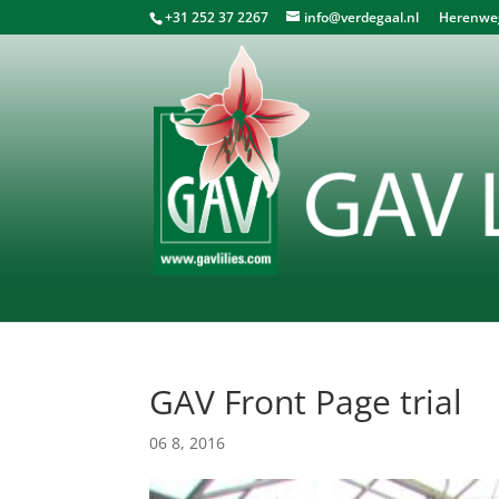
+31 252 37 2267
info@verdegaal.nl
Herenweg 
GAV Front Page trial
06 8, 2016