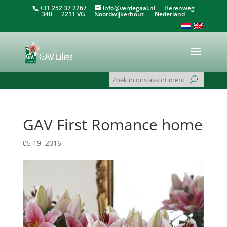
+31 252 37 2267
info@verdegaal.nl
Herenweg
340 2211 VG Noordwijkerhout Nederland
GAV First Romance home
05 19, 2016