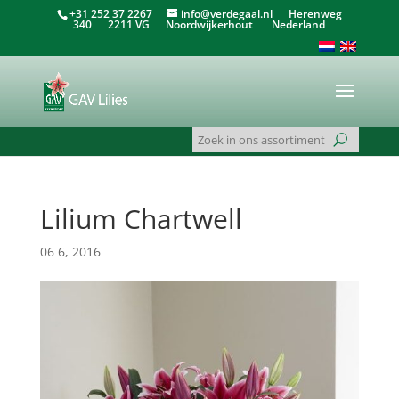
+31 252 37 2267
info@verdegaal.nl
Herenweg
340 2211 VG Noordwijkerhout Nederland
Lilium Chartwell
06 6, 2016