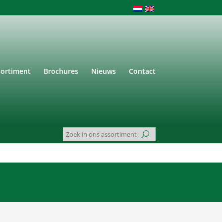
sortiment
Brochures
Nieuws
Contact