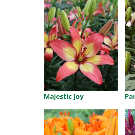
Majestic Joy
Pa