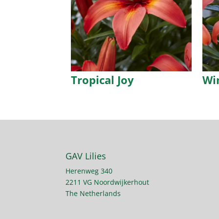
Tropical Joy
Wi
GAV Lilies
Herenweg 340
2211 VG Noordwijkerhout
The Netherlands