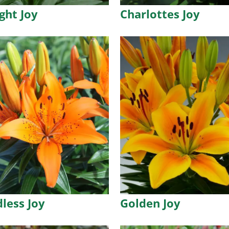
ght Joy
Charlottes Joy
less Joy
Golden Joy