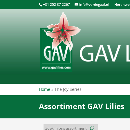
+31 252 37 2267
info@verdegaal.nl
Herenweg 
Home
»
The Joy Series
Assortiment GAV Lilies