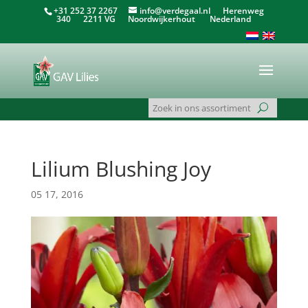
+31 252 37 2267
info@verdegaal.nl
Herenweg
340 2211 VG Noordwijkerhout Nederland
Lilium Blushing Joy
05 17, 2016