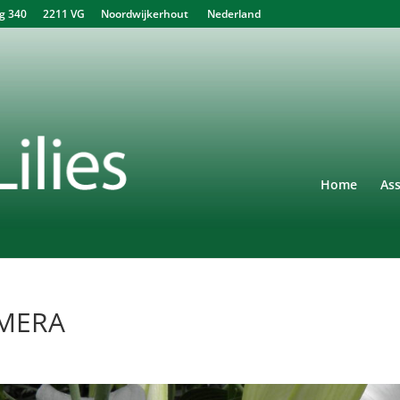
340 2211 VG Noordwijkerhout Nederland
Home
As
AMERA