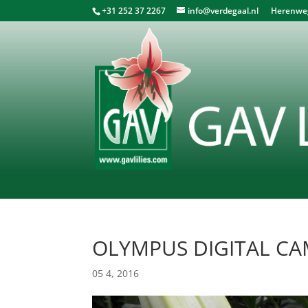
+31 252 37 2267
info@verdegaal.nl
Herenweg 
OLYMPUS DIGITAL C
05 4, 2016