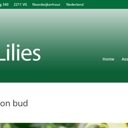
340 2211 VG Noordwijkerhout Nederland
Home
As
ion bud