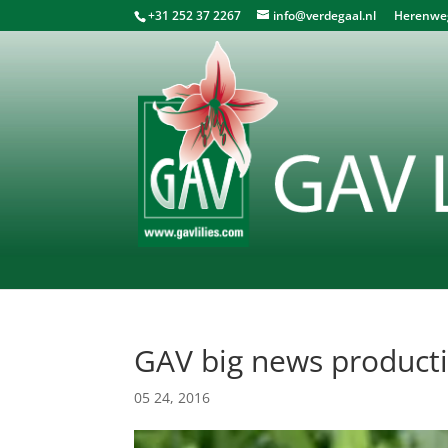
+31 252 37 2267
info@verdegaal.nl
Herenweg 
GAV big news product
05 24, 2016