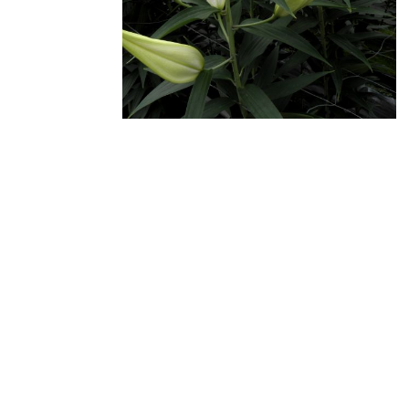
GAV Lilies
Herenweg 340
2211 VG Noordwijkerhout
The Netherlands