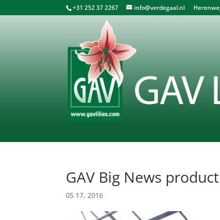
+31 252 37 2267
info@verdegaal.nl
Herenweg 
GAV Big News product
05 17, 2016