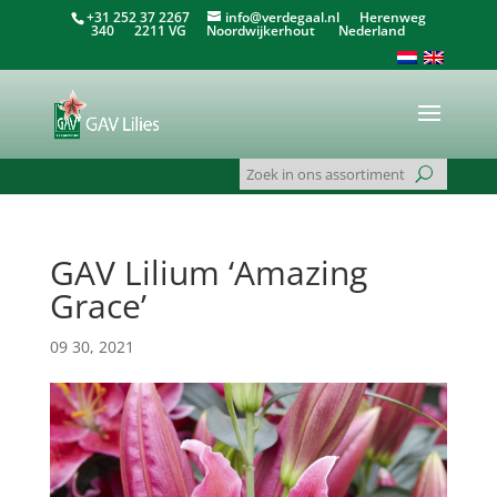
+31 252 37 2267
info@verdegaal.nl
Herenweg
340 2211 VG Noordwijkerhout Nederland
GAV Lilium ‘Amazing
Grace’
09 30, 2021